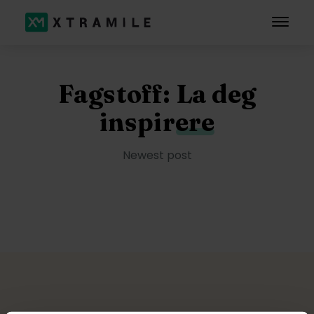
Fagstoff:
La deg
inspirere
Newest post