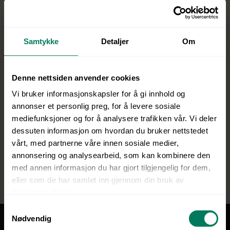
Start idag!
Engasjer
,
lær
og
mål
hva du har
oppnådd.
Samtykke
Detaljer
Om
Denne nettsiden anvender cookies
Prøv XtraMile
gratis
uten noen
Vi bruker informasjonskapsler for å gi innhold og
forpliktelser.
annonser et personlig preg, for å levere sosiale
mediefunksjoner og for å analysere trafikken vår. Vi deler
dessuten informasjon om hvordan du bruker nettstedet
vårt, med partnerne våre innen sosiale medier,
Prøv gratis
annonsering og analysearbeid, som kan kombinere den
med annen informasjon du har gjort tilgjengelig for dem,
eller som de har samlet inn gjennom din bruk av
tjenestene deres.
S
Nødvendig
a