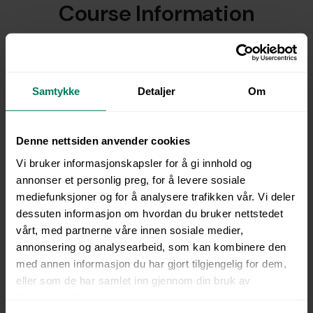
Course Information
This course provides practical and theoretical
knowledge of the installation of doors and windows,
including insulation, sealing, adjustment, and trim
Samtykke
Detaljer
Om
installation in accordance with current standards. You
will learn about external and internal doors, patio
doors, sliding doors, and various window types, as well
Denne nettsiden anvender cookies
as requirements related to fire safety, sound insulation,
U-values, and emergency escape routes. The course
Vi bruker informasjonskapsler for å gi innhold og
also covers material selection, hardware, sill installation,
annonser et personlig preg, for å levere sosiale
airtightness, and maintenance. Ideal for carpenters,
mediefunksjoner og for å analysere trafikken vår. Vi deler
master builders, project managers, and apprentices
dessuten informasjon om hvordan du bruker nettstedet
who want to ensure quality and energy efficiency in
vårt, med partnerne våre innen sosiale medier,
buildings.
annonsering og analysearbeid, som kan kombinere den
med annen informasjon du har gjort tilgjengelig for dem,
eller som de har samlet inn gjennom din bruk av
tjenestene deres.