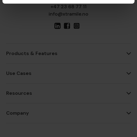
+47 23 68 77 11
info@xtramile.no
Products & Features
Use Cases
Resources
Company