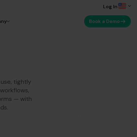
Log In
any
Book a Demo
se, tightly
 workflows,
orms — with
eds.