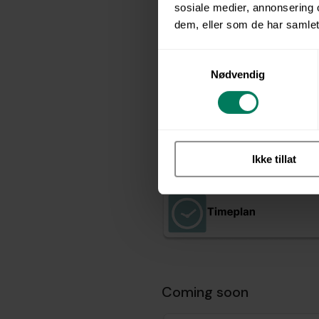
sosiale medier, annonsering 
dem, eller som de har samlet
S
Nødvendig
a
m
t
y
k
Ikke tillat
k
e
v
a
l
g
Coming soon