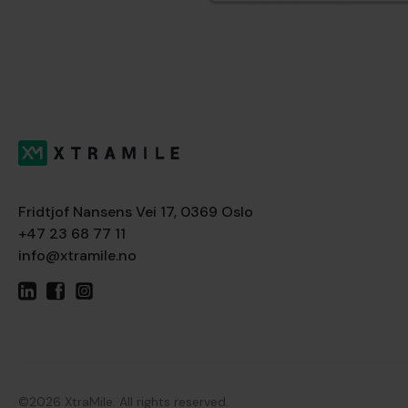
Fridtjof Nansens Vei 17, 0369 Oslo
+47 23 68 77 11
info@xtramile.no
©2026 XtraMile. All rights reserved.