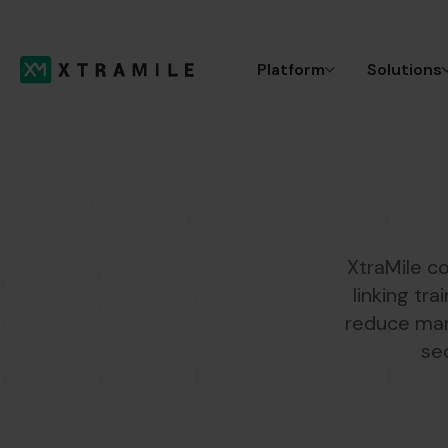
Platform
Solutions
XtraMile c
linking tr
reduce man
sec