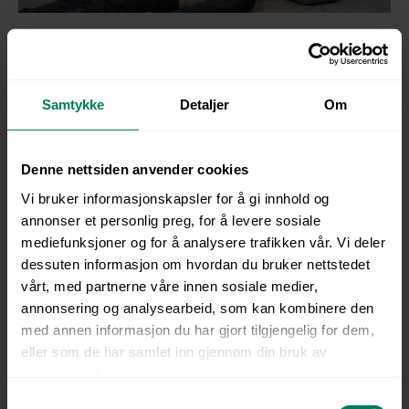
Course Information
Learn life-saving first aid for construction sites, with a
Samtykke
Detaljer
Om
focus on CPR, use of automated external defibrillators
(AEDs), and the handling of fall accidents, crush injuries,
electrical injuries, burns, and severe bleeding.
Denne nettsiden anvender cookies
Vi bruker informasjonskapsler for å gi innhold og
The course covers emergency preparedness, securing
annonser et personlig preg, for å levere sosiale
the accident scene, and how to provide fast and
mediefunksjoner og for å analysere trafikken vår. Vi deler
correct first aid in incidents typical to the construction
dessuten informasjon om hvordan du bruker nettstedet
and civil engineering industry. Practical training tailored
vårt, med partnerne våre innen sosiale medier,
for craftsmen and site managers.
annonsering og analysearbeid, som kan kombinere den
med annen informasjon du har gjort tilgjengelig for dem,
eller som de har samlet inn gjennom din bruk av
tjenestene deres.
S