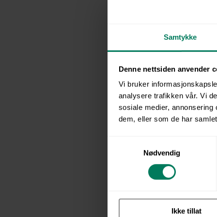
In this cours
cause stress,
Samtykke
your own stres
The goal of th
Denne nettsiden anvender c
promote well-
Vi bruker informasjonskapsler
your employe
analysere trafikken vår. Vi 
sosiale medier, annonsering 
dem, eller som de har samlet
As a manager,
shows that ma
S
being and orga
Nødvendig
a
aware of and 
m
t
y
The course co
k
introduces sim
Ikke tillat
k