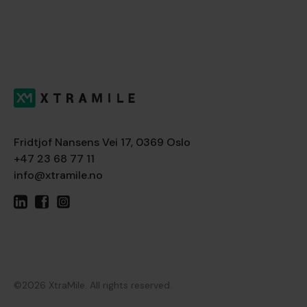
Fridtjof Nansens Vei 17, 0369 Oslo
+47 23 68 77 11
info@xtramile.no
©2026 XtraMile. All rights reserved.