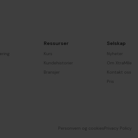
Ressurser
Selskap
æring
Kurs
Nyheter
Kundehistorier
Om XtraMile
Bransjer
Kontakt oss
Pris
Personvern og cookies
Privacy Policy