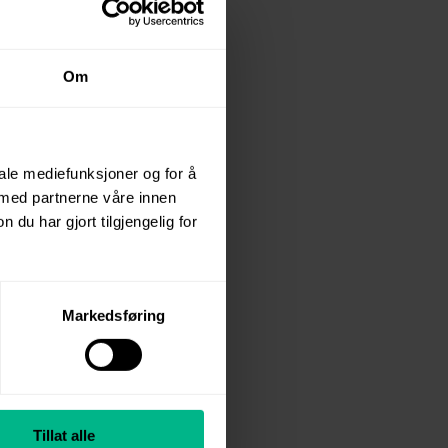
chanisms that
 to manage
Om
eader, can
ress among
iale mediefunksjoner og for å
 med partnerne våre innen
u har gjort tilgjengelig for
f. Research
loyee well-
l to become
Markedsføring
 and
d stress
Tillat alle