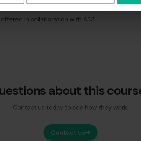
 your daily leadership role.
 offered in collaboration with AS3.
uestions about this cours
Contact us today to see how they work.
Contact us