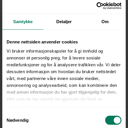
Slik hjelper XtraMile bedrifter å møte
kravene til sertifisering
Ludvig Johansen
Samtykke
Detaljer
Om
12. mai 2026
Denne nettsiden anvender cookies
Vi bruker informasjonskapsler for å gi innhold og
annonser et personlig preg, for å levere sosiale
mediefunksjoner og for å analysere trafikken vår. Vi deler
dessuten informasjon om hvordan du bruker nettstedet
vårt, med partnerne våre innen sosiale medier,
annonsering og analysearbeid, som kan kombinere den
med annen informasjon du har gjort tilgjengelig for dem,
5 viktige folk du trenger for å lykkes med
eller som de har samlet inn gjennom din bruk av
obligatorisk opplæring
tjenestene deres.
Ludvig Johansen
S
17. juni 2026
Nødvendig
a