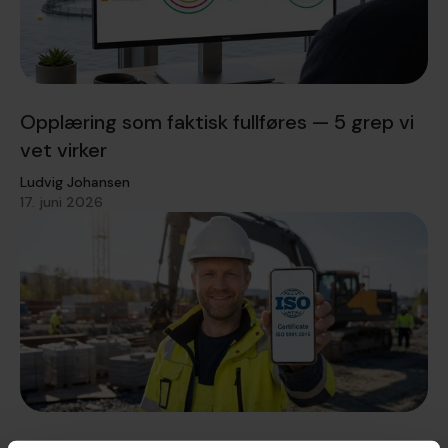
Opplæring som faktisk fullføres — 5 grep vi
vet virker
Ludvig Johansen
17. juni 2026