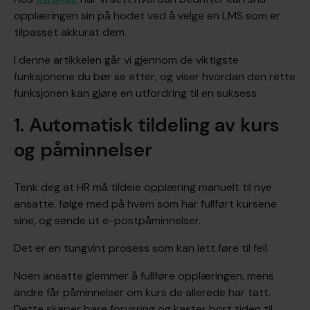
opplæringen sin på hodet ved å velge en LMS som er
tilpasset akkurat dem.
I denne artikkelen går vi gjennom de viktigste
funksjonene du bør se etter, og viser hvordan den rette
funksjonen kan gjøre en utfordring til en suksess.
1. Automatisk tildeling av kurs
og påminnelser
Tenk deg at HR må tildele opplæring manuelt til nye
ansatte, følge med på hvem som har fullført kursene
sine, og sende ut e-postpåminnelser.
Det er en tungvint prosess som kan lett føre til feil.
Noen ansatte glemmer å fullføre opplæringen, mens
andre får påminnelser om kurs de allerede har tatt.
Dette skaper bare forvirring og kaster bort tiden til