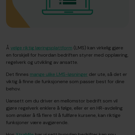
Å
velge riktig læringsplattform
(LMS) kan virkelig gjøre
en forskjell for hvordan bedriften styrer med opplæring,
regelverk og utvikling av ansatte.
Det finnes
mange ulike LMS-løsninger
der ute, så det er
viktig å finne de funksjonene som passer best for dine
behov.
Uansett om du driver en mellomstor bedrift som vil
gjøre regelverk enklere å følge, eller er en HR-avdeling
som ønsker å få flere til å fullføre kursene, kan riktige
funksjoner være avgjørende.
Hos
XtraMile
har vi sett hvordan bedrifter kan snu