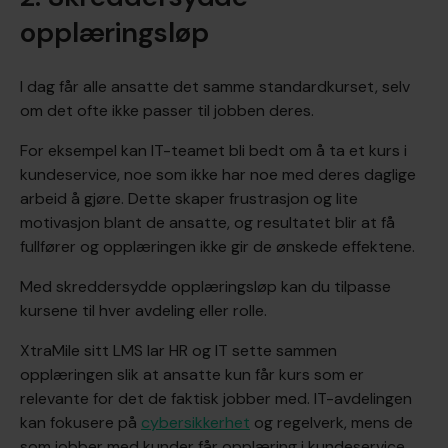
opplæringsløp
I dag får alle ansatte det samme standardkurset, selv
om det ofte ikke passer til jobben deres.
For eksempel kan IT-teamet bli bedt om å ta et kurs i
kundeservice, noe som ikke har noe med deres daglige
arbeid å gjøre. Dette skaper frustrasjon og lite
motivasjon blant de ansatte, og resultatet blir at få
fullfører og opplæringen ikke gir de ønskede effektene.
Med skreddersydde opplæringsløp kan du tilpasse
kursene til hver avdeling eller rolle.
XtraMile sitt LMS lar HR og IT sette sammen
opplæringen slik at ansatte kun får kurs som er
relevante for det de faktisk jobber med. IT-avdelingen
kan fokusere på
cybersikkerhet
og regelverk, mens de
som jobber med kunder får opplæring i kundeservice.