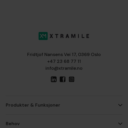
Fridtjof Nansens Vei 17, 0369 Oslo
+47 23 68 77 11
info@xtramile.no
Produkter & Funksjoner
Behov