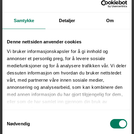
Samtykke
Detaljer
Om
Denne nettsiden anvender cookies
Vi bruker informasjonskapsler for å gi innhold og
annonser et personlig preg, for å levere sosiale
mediefunksjoner og for å analysere trafikken vår. Vi deler
dessuten informasjon om hvordan du bruker nettstedet
vårt, med partnerne våre innen sosiale medier,
annonsering og analysearbeid, som kan kombinere den
med annen informasjon du har gjort tilgjengelig for dem,
eller som de har samlet inn gjennom din bruk av
tjenestene deres.
S
Nødvendig
a
m