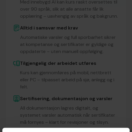
Med innebygd AI kan kurs raskt oversettes til
over 90 språk, slik at alle ansatte får lik
opplæring – uavhengig av språk og bakgrunn.
Alltid i samsvar med krav
Automatiske varsler og full sporbarhet sikrer
at kompetanse og sertifikater er gyldige og
oppdaterte – uten manuell oppfølging.
Tilgjengelig der arbeidet utføres
Kurs kan gjennomføres på mobil, nettbrett
eller PC – tilpasset arbeid på sjø, anlegg og i
felt.
Sertifisering, dokumentasjon og varsler
All dokumentasjon lagres digitalt, og
systemet varsler automatisk når sertifikater
må fornyes – klart for revisjoner og tilsyn.