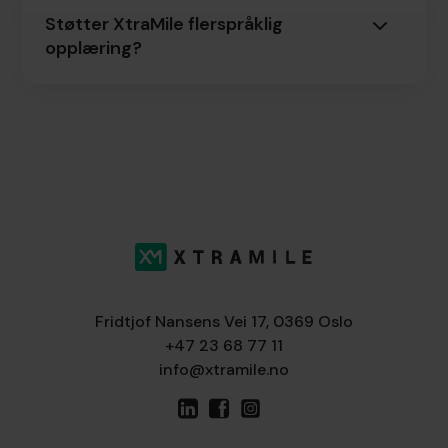
Støtter XtraMile flerspråklig
opplæring?
Fridtjof Nansens Vei 17, 0369 Oslo
+47 23 68 77 11
info@xtramile.no