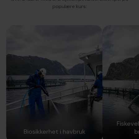
populære kurs:
Fiskevel
Biosikkerhet i havbruk
b