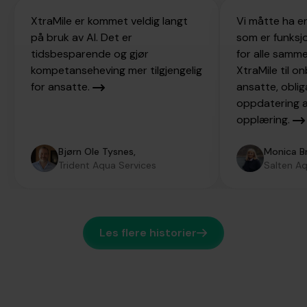
XtraMile er kommet veldig langt
Vi måtte ha e
på bruk av AI. Det er
som er funksj
tidsbesparende og gjør
for alle samme
kompetanseheving mer tilgjengelig
XtraMile til o
for ansatte.
ansatte, oblig
oppdatering a
opplæring.
Bjørn Ole Tysnes,
Monica Br
Trident Aqua Services
Salten A
Les flere historier