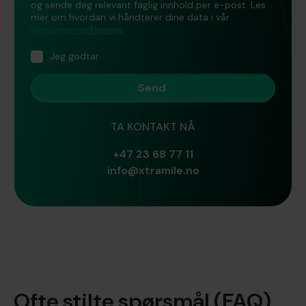
og sende deg relevant faglig innhold per e-post. Les
mer om hvordan vi håndterer dine data i vår
personvernerklæring
.
Jeg godtar
TA KONTAKT NÅ
+47 23 68 77 11
info@xtramile.no
Ofte stilte spørsmål (FAQ)