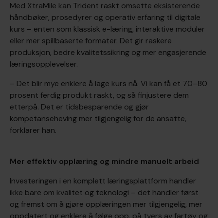
Med XtraMile kan Trident raskt omsette eksisterende
håndbøker, prosedyrer og operativ erfaring til digitale
kurs – enten som klassisk e-læring, interaktive moduler
eller mer spillbaserte formater. Det gir raskere
produksjon, bedre kvalitetssikring og mer engasjerende
læringsopplevelser.
– Det blir mye enklere å lage kurs nå. Vi kan få et 70–80
prosent ferdig produkt raskt, og så finjustere dem
etterpå. Det er tidsbesparende og gjør
kompetanseheving mer tilgjengelig for de ansatte,
forklarer han.
Mer effektiv opplæring og mindre manuelt arbeid
Investeringen i en komplett læringsplattform handler
ikke bare om kvalitet og teknologi – det handler først
og fremst om å gjøre opplæringen mer tilgjengelig, mer
oppdatert og enklere å følge opp, på tvers av fartøy og