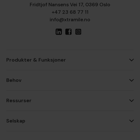
Fridtjof Nansens Vei 17, 0369 Oslo
+47 23 68 77 11
info@xtramile.no
Produkter & Funksjoner
Behov
Ressurser
Selskap