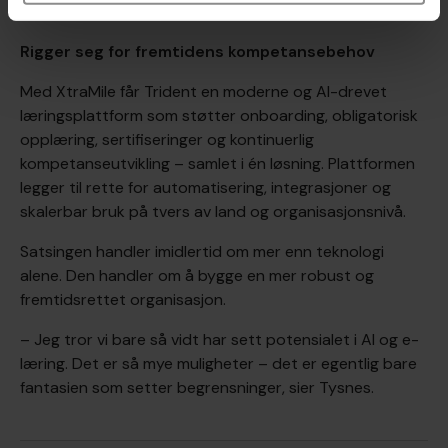
Rigger seg for fremtidens kompetansebehov
Med XtraMile får Trident en moderne og AI-drevet
læringsplattform som støtter onboarding, obligatorisk
opplæring, sertifiseringer og kontinuerlig
kompetanseutvikling – samlet i én løsning. Plattformen
legger til rette for automatisering, integrasjoner og
skalerbar bruk på tvers av land og organisasjonsnivå.
Satsingen handler imidlertid om mer enn teknologi
alene. Den handler om å bygge en mer robust og
fremtidsrettet organisasjon.
– Jeg tror vi bare så vidt har sett potensialet i AI og e-
læring. Det er så mye muligheter – det er egentlig bare
fantasien som setter begrensninger, sier Tysnes.