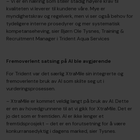
– Vi er en næring som stiller stadig høyere krav til
kvaliteten vi leverer til kundene våre. Mye er
myndighetskrav og regelverk, men vi ser også behov for
tydeligere interne prosedyrer og mer systematisk
kompetanseheving, sier Bjørn Ole Tysnes, Training &
Recruitment Manager i Trident Aqua Services
Fremoverlent satsing på AI ble avgjørende
For Trident var det særlig XtraMile sin integrerte og
fremoverlente bruk av AI som skilte seg ut i
vurderingsprosessen.
– XtraMile er kommet veldig langt på bruk av AI. Dette
er en av hovedgrunnene til at vi gikk for XtraMile. Det er
jo det som er fremtiden. AI er ikke lenger et
fremtidsprosjekt – det er en forutsetning for å være
konkurransedyktig i dagens marked, sier Tysnes.