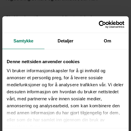
Skal brukes til mer enn obligatoriske kurs
Selv om obligatorisk opplæring og compliance er en
viktig del av satsingen, er ambisjonene bredere. Trident
Samtykke
Detaljer
Om
ønsker å bygge en kultur for kontinuerlig læring – ikke
bare oppfylle minimumskrav.
– Noe kurs må ansatte ta, fordi det er obligatorisk. Men
Denne nettsiden anvender cookies
vi ønsker også å oppmuntre til at de ansatte skal ta
Vi bruker informasjonskapsler for å gi innhold og
kurs utover minimumskravene, for å utvikle seg faglig, og
annonser et personlig preg, for å levere sosiale
bygge kompetanse som kan være nyttig videre., sier
mediefunksjoner og for å analysere trafikken vår. Vi deler
Tysnes.
dessuten informasjon om hvordan du bruker nettstedet
vårt, med partnerne våre innen sosiale medier,
Visjonen er at læring skal være lett tilgjengelig og
annonsering og analysearbeid, som kan kombinere den
relevant – også i korte, ledige øyeblikk i
med annen informasjon du har gjort tilgjengelig for dem,
arbeidshverdagen – og oppleves som både nyttig og
eller som de har samlet inn gjennom din bruk av
motiverende.
tjenestene deres.