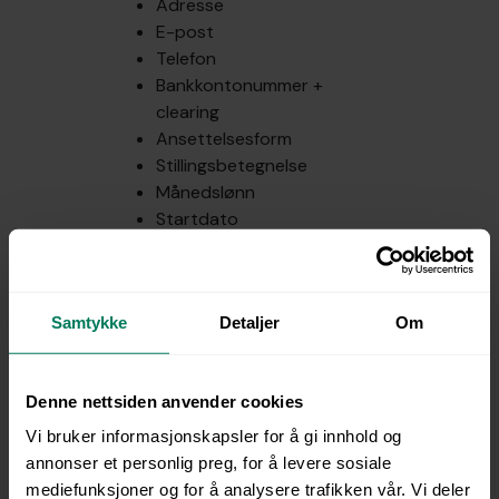
Adresse
E-post
Telefon
Bankkontonummer +
clearing
Ansettelsesform
Stillingsbetegnelse
Månedslønn
Startdato
Dato for når ansettelsen
opphører
Personnummer
Samtykke
Detaljer
Om
Fravær
m.fl.
Denne nettsiden anvender cookies
Spør oss, så kan vi legge til felt
dersom det aktuelle API-et
Vi bruker informasjonskapsler for å gi innhold og
tillater det.
annonser et personlig preg, for å levere sosiale
mediefunksjoner og for å analysere trafikken vår. Vi deler