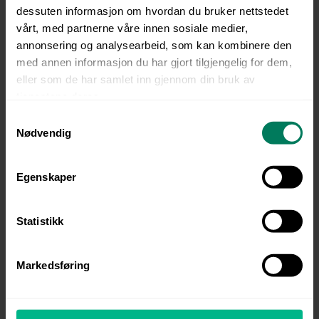
dessuten informasjon om hvordan du bruker nettstedet
vårt, med partnerne våre innen sosiale medier,
Hvor ofte
annonsering og analysearbeid, som kan kombinere den
synkroniseres
med annen informasjon du har gjort tilgjengelig for dem,
opplysningene
eller som de har samlet inn gjennom din bruk av
tjenestene deres.
mellom systemene?
S
Dere bestemmer selv hvilket
Nødvendig
a
intervall dere ønsker at
m
integrasjonen skal synkronisere
t
Egenskaper
på. Integrasjonen kan også lytte
y
kontinuerlig etter endringer slik at
k
personopplysninger
k
Statistikk
synkroniseres til/fra Hogia
e
OpenHR innen noen minutter
v
Markedsføring
etter en endring i HR-systemet
a
eller lønnssystemet.
l
g