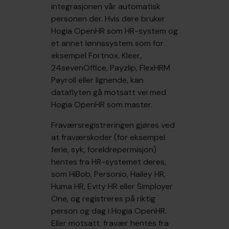
integrasjonen vår automatisk
personen der. Hvis dere bruker
Hogia OpenHR som HR-system og
et annet lønnssystem som for
eksempel Fortnox, Kleer,
24sevenOffice, Payzlip, FlexHRM
Payroll eller lignende, kan
dataflyten gå motsatt vei med
Hogia OpenHR som master.
Fraværsregistreringen gjøres ved
at fraværskoder (for eksempel
ferie, syk, foreldrepermisjon)
hentes fra HR-systemet deres,
som HiBob, Personio, Hailey HR,
Huma HR, Evity HR eller Simployer
One, og registreres på riktig
person og dag i Hogia OpenHR.
Eller motsatt: fravær hentes fra