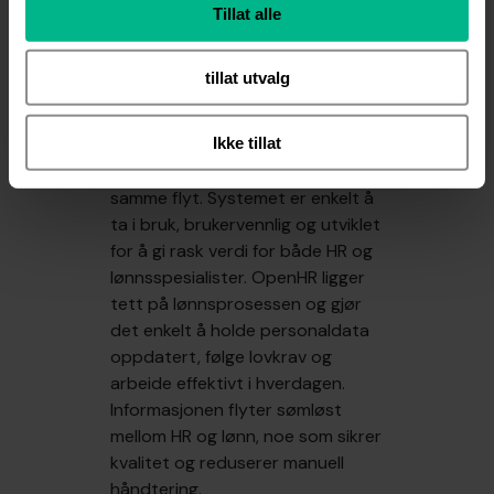
Tillat alle
Om Hogia OpenHR
tillat utvalg
OpenHR er Hogias skybaserte
HR-system som samler hele
Ikke tillat
medarbeiderreisen – fra
ansettelse til lønn – i ett og
samme flyt. Systemet er enkelt å
ta i bruk, brukervennlig og utviklet
for å gi rask verdi for både HR og
lønnsspesialister. OpenHR ligger
tett på lønnsprosessen og gjør
det enkelt å holde personaldata
oppdatert, følge lovkrav og
arbeide effektivt i hverdagen.
Informasjonen flyter sømløst
mellom HR og lønn, noe som sikrer
kvalitet og reduserer manuell
håndtering.