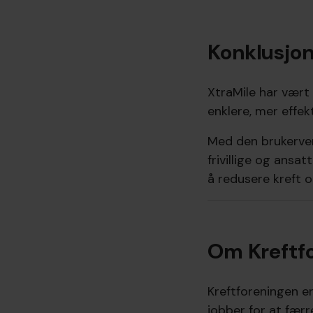
Konklusjo
XtraMile har vært
enklere, mer effek
Med den brukerven
frivillige og ansa
å redusere kreft 
Om Kreftf
Kreftforeningen e
jobber for at færre