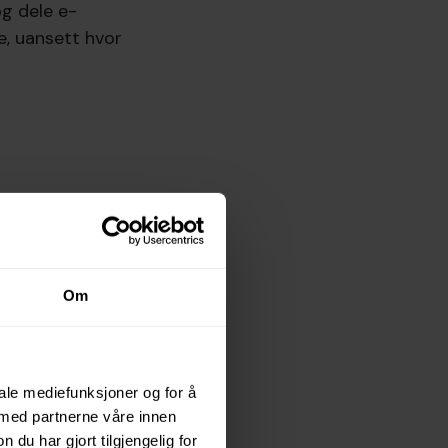
og dele e-
e, uansett hvor
 mer effektiv måte
æringskurs som
Om
gen, sier det slik,
iale mediefunksjoner og for å
 fageksperter kan
 med partnerne våre innen
 tok dager med
u har gjort tilgjengelig for