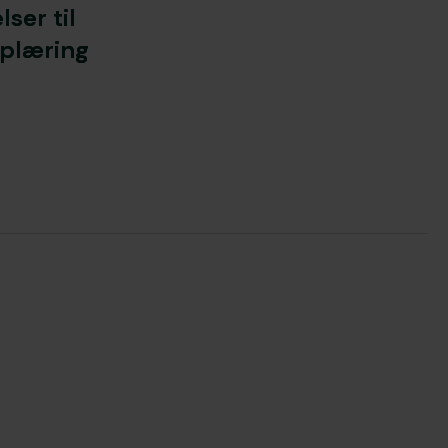
ser til
pplæring