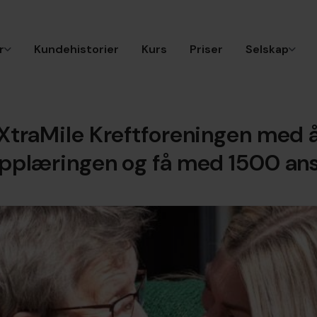
r
Kundehistorier
Kurs
Priser
Selskap
p XtraMile Kreftforeningen med å
pplæringen og få med 1500 an