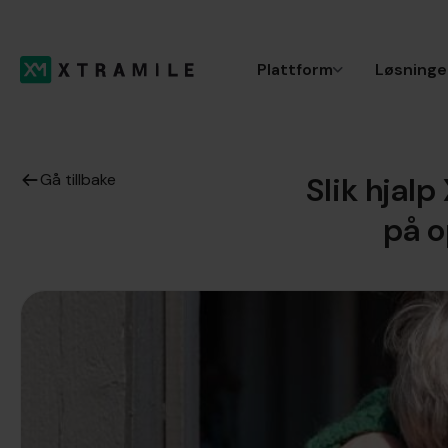
Plattform
Løsninge
Gå tillbake
Slik hjal
på o