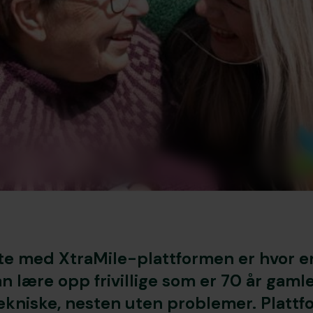
te med XtraMile-plattformen er hvor e
an lære opp frivillige som er 70 år gaml
tekniske, nesten uten problemer. Plattf