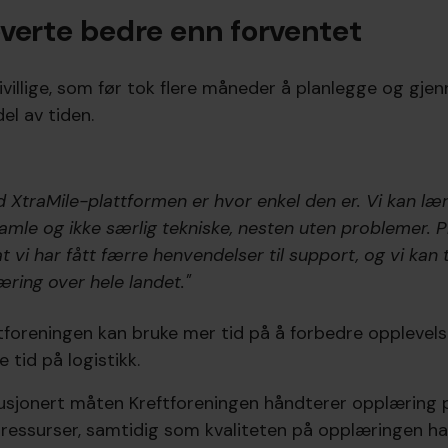
everte bedre enn forventet
villige, som før tok flere måneder å planlegge og gje
el av tiden.
XtraMile-plattformen er hvor enkel den er. Vi kan lære
amle og ikke særlig tekniske, nesten uten problemer. P
t vi har fått færre henvendelser til support, og vi kan 
æring over hele landet."
tforeningen kan bruke mer tid på å forbedre opplevelsen 
e tid på logistikk.
lusjonert måten Kreftforeningen håndterer opplæring p
ressurser, samtidig som kvaliteten på opplæringen har