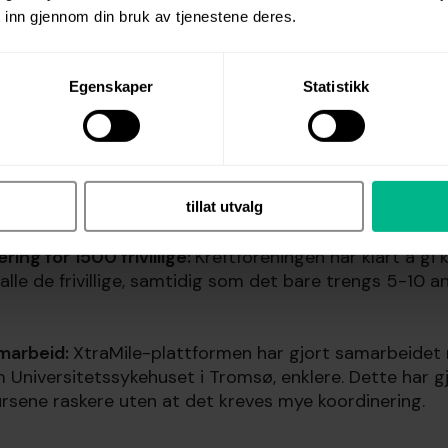
g fysiske kurs, kan vi nå gjøre på 30-60 minutter."
 inn gjennom din bruk av tjenestene deres.
Egenskaper
Statistikk
læringstid:
I noen tilfeller har opplæringstiden per friv
e 2 timer, noe som sparer Kreftforeningen for 1200 time
tillat utvalg
ring for 1500 frivillige:
Kreftforeningen har klart å gi
 alle de frivillige, samtidig som det bare trengs 5-10 a
marbeid:
XtraMile-plattformen har gjort samarbeidet
 Universitetssykehuset i Tromsø, enklere. Dette har g
rsene raskere uten at det kreves mye koordinering.