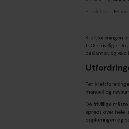
Produkter::
E-lærin
Kreftforeningen e
1500 frivillige. De 
pasienter, og øke 
Utfordring
Før Kreftforening
manuell og ressur
De frivillige mått
spredt over hele l
opplæringen og sa