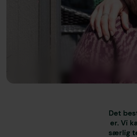
Det bes
er. Vi k
særlig 