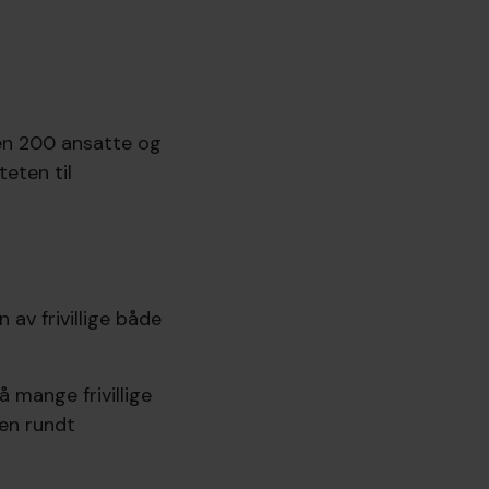
ten 200 ansatte og
teten til
av frivillige både
å mange frivillige
ken rundt