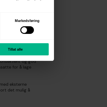
Markedsføring
illig gått ned fra 8
r i året for 200
Tillat alle
 konsekvent og god
nsatte for å lage
 med eksterne
jort det mulig å