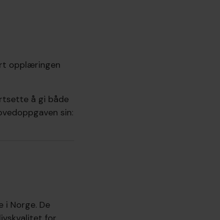
ort opplæringen
rtsette å gi både
 hovedoppgaven sin:
e i Norge. De
ivskvalitet for