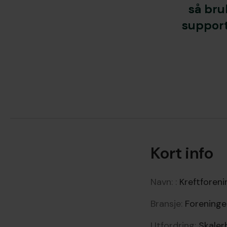
så bru
support
Kort info
Navn: :
Kreftforen
Bransje:
Foreninge
Utfordring:
Skalerb