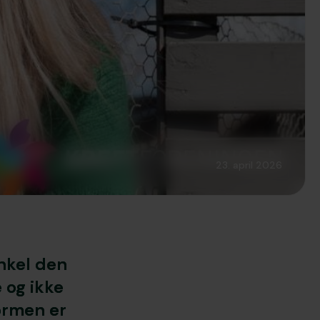
23. april 2026
nkel den
e og ikke
ormen er