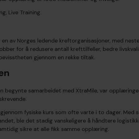
g, Live Training.
r en av Norges ledende kreftorganisasjoner, med nes
jobber for å redusere antall krefttilfeller, bedre livskvali
bevisstheten gjennom en rekke tiltak.
en
en begynte samarbeidet med XtraMile, var opplæringen 
skrevende.
e gjennom fysiske kurs som ofte varte i to dager. Med s
andet, ble det stadig vanskeligere å håndtere logistik
mtidig sikre at alle fikk samme opplæring.