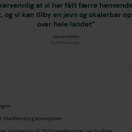
kervennlig at vi har fått færre henvendel
, og vi kan tilby en jevn og skalerbar o
over hele landet”
Gaute Holthe
Kreftforeningen
ingen
r, Medlemsorganisasjoner
ar opplæring til 1500 medlemmer og frivillige.