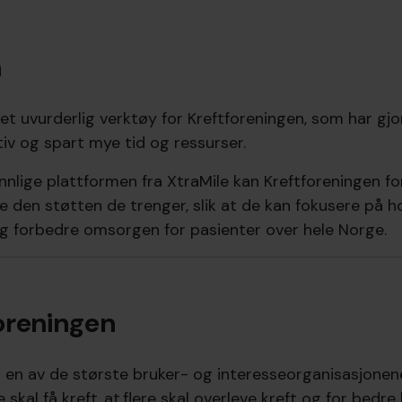
n
 et uvurderlig verktøy for Kreftforeningen, som har gj
tiv og spart mye tid og ressurser.
nlige plattformen fra XtraMile kan Kreftforeningen fo
tte den støtten de trenger, slik at de kan fokusere på
og forbedre omsorgen for pasienter over hele Norge.
oreningen
r en av de største bruker- og interesseorganisasjonen
 skal få kreft, at flere skal overleve kreft og for bedre l