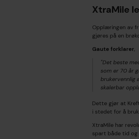
XtraMile l
Opplæringen av fri
gjøres på en brøkd
Gaute forklarer
,
"Det beste med 
som er 70 år g
brukervennlig a
skalerbar oppl
Dette gjør at Kref
i stedet for å bruk
XtraMile har revo
spart både tid og 