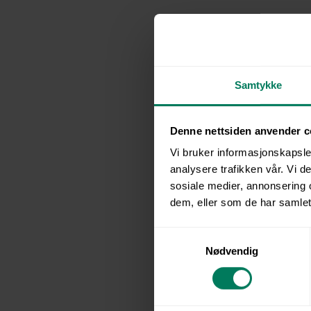
Inform
Kurset gir de
anlegg, i tråd
Samtykke
sentralt regel
mellom normer
Denne nettsiden anvender c
Vi bruker informasjonskapsler
Kurset gir deg 
analysere trafikken vår. Vi 
arbeid, strøm
sosiale medier, annonsering 
kjent med de 
dem, eller som de har samlet
for trygg drif
S
Nødvendig
a
m
Eksempler på 
t
y