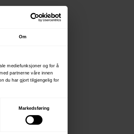
d elektriske
ig innføring i
Om
isitet.
iale mediefunksjoner og for å
 med partnerne våre innen
. Du blir også
u har gjort tilgjengelig for
ak som kreves
Markedsføring