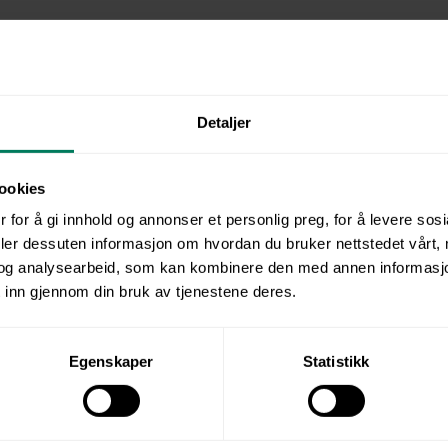
asjon om kurset
g nødvendig kunnskap for å arbeide sikkert i og ve
 med gjeldende lover og forskrifter. Du får en grund
Detaljer
verk, inkludert eltilsynsloven, og lærer forskjellen
 og forskrifter som gjelder for arbeid med elektr
ookies
 for å gi innhold og annonser et personlig preg, for å levere sos
forståelse for risiko knyttet til elektrisk
deler dessuten informasjon om hvordan du bruker nettstedet vårt,
virkninger på kroppen og bruk av måleinstrumenter
og analysearbeid, som kan kombinere den med annen informasjon d
tre FSEarbeidsmetodene og hvilke sikkerhetstilt
 inn gjennom din bruk av tjenestene deres.
t og vedlikehold av elektriske anlegg.
Egenskaper
Statistikk
leksjoner i kurset