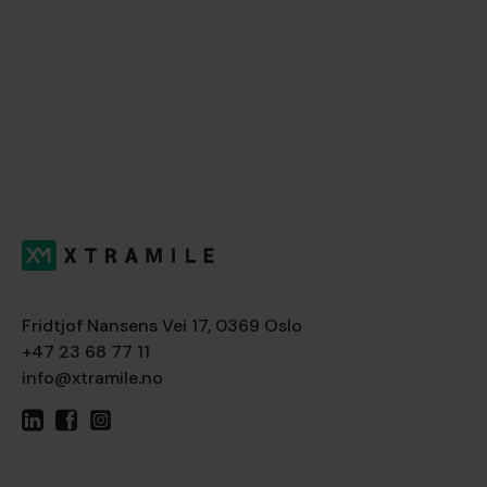
Fridtjof Nansens Vei 17, 0369 Oslo
+47 23 68 77 11
info@xtramile.no