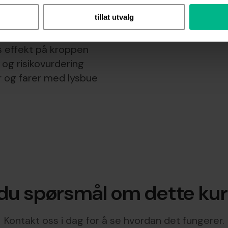
ed kurset og viktigheten av sikkerhet
tillat utvalg
oder i elektriske anlegg
er og prosedyrer
 effekt på kroppen
 og risikovurdering
r og farer med lysbue
du spørsmål om dette ku
Kontakt oss i dag for å se hvordan det fungerer.