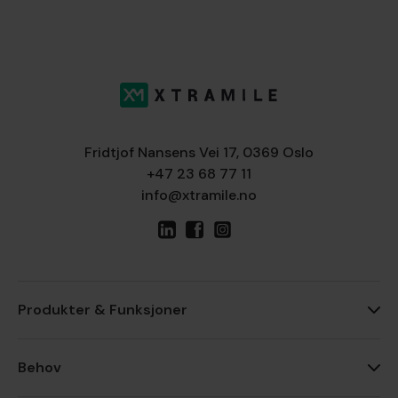
Fridtjof Nansens Vei 17, 0369 Oslo
+47 23 68 77 11
info@xtramile.no
Produkter & Funksjoner
Behov