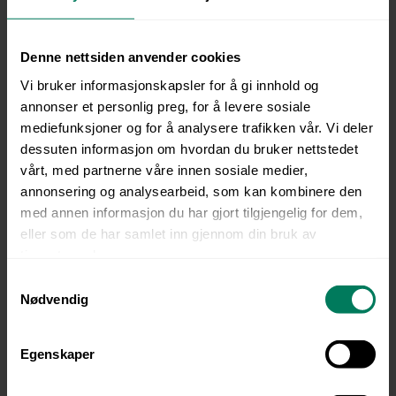
11. Ergonomi og arbeidsstillinger for håndverkere
Denne nettsiden anvender cookies
12. Forebygging av muskel- og skjelettplager
Vi bruker informasjonskapsler for å gi innhold og
annonser et personlig preg, for å levere sosiale
13. Ergonomiske vurderingsmodeller og arbeidsstillinger
mediefunksjoner og for å analysere trafikken vår. Vi deler
dessuten informasjon om hvordan du bruker nettstedet
14. Støy og vibrasjoner
vårt, med partnerne våre innen sosiale medier,
annonsering og analysearbeid, som kan kombinere den
15. Trening og kosthold
med annen informasjon du har gjort tilgjengelig for dem,
eller som de har samlet inn gjennom din bruk av
Dette kurset er utviklet i samarbeid med
e-Håndverk
tjenestene deres.
AS.
S
Nødvendig
a
m
t
Egenskaper
y
k