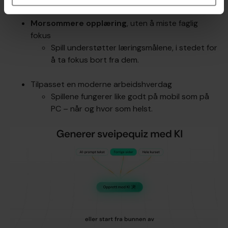
Morsommere opplæring
, uten å miste faglig
fokus
Spill understøtter læringsmålene, i stedet for
å ta fokus bort fra dem.
Tilpasset en moderne arbeidshverdag
Spillene fungerer like godt på mobil som på
PC – når og hvor som helst.