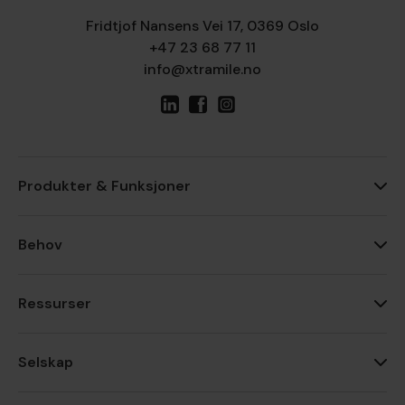
Fridtjof Nansens Vei 17, 0369 Oslo
+47 23 68 77 11
info@xtramile.no
Produkter & Funksjoner
Behov
Ressurser
Selskap