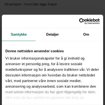
Eksempel - hvordan lage Svipe
Samtykke
Detaljer
Om
Denne nettsiden anvender cookies
Vi bruker informasjonskapsler for å gi innhold og
annonser et personlig preg, for å levere sosiale
mediefunksjoner og for å analysere trafikken vår. Vi deler
dessuten informasjon om hvordan du bruker nettstedet
vårt, med partnerne våre innen sosiale medier,
Hvorfor spill gir bedre
annonsering og analysearbeid, som kan kombinere den
opplæring
med annen informasjon du har gjort tilgjengelig for dem,
eller som de har samlet inn gjennom din bruk av
tjenestene deres.