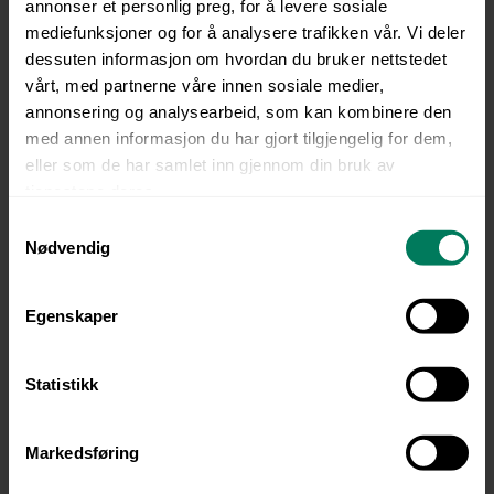
annonser et personlig preg, for å levere sosiale
som kan hentes eller
mediefunksjoner og for å analysere trafikken vår. Vi deler
oppdateres i Evity
dessuten informasjon om hvordan du bruker nettstedet
vårt, med partnerne våre innen sosiale medier,
Integrasjonene våre er dynamiske,
annonsering og analysearbeid, som kan kombinere den
noe som betyr at du også kan
med annen informasjon du har gjort tilgjengelig for dem,
sende data fra dine egne Custom
eller som de har samlet inn gjennom din bruk av
Fields. Andre vanlige datatyper
tjenestene deres.
som kan integreres, er:
S
Nødvendig
a
Navn
m
Adresse
t
Egenskaper
y
E-post
k
k
Statistikk
Telefon
e
Bankkontonummer og
v
Markedsføring
clearing
a
l